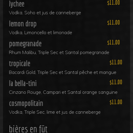
lychee
11.00
Vodka, Soho et jus de canneberge
lemon drop
11.00
Vodka, Limoncello et limonade
pomegranade
11.00
Rhum Malibu, Triple Sec et Santal pomegranade
tropicale
11.00
Bacardi Gold, Triple Sec et Santal pêche et mangue
la bella-tini
11.00
Cinzano Rouge, Campari et Santal orange sanguine
cosmopolitain
11.00
Vodka, Triple Sec, lime et jus de canneberge
bières en fût