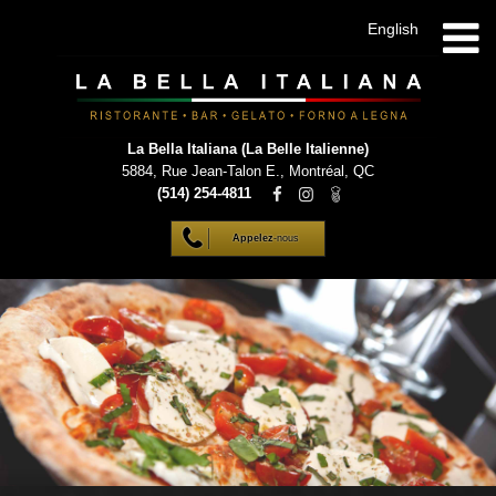
English
La Bella Italiana (La Belle Italienne)
5884, Rue Jean-Talon E.
,
Montréal
,
QC
(514) 254-4811
Appelez
-nous
HOME
DÉTAILS
MENUS
GALERIE
LISTE VIP
CONTACT