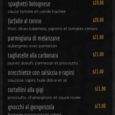
spaghetti bolognese
19.00
sauce tomate et viande hachée
farfalle al tonno
20.00
thon, olives kalamata, oignons et tomates cerises
parmigiana di melanzane
21.00
aubergines avec parmesan
tagliatelle alla carbonara
21.00
jaunes doeufs, parmesan et prosciutto
orecchiette con salsiccia e rapini
21.00
saucisse, rapini, huile dolive et ail
tortellini alla gigi
21.00
prosciutto, champignons et sauce rosée
gnocchi al gongonzola
23.00
fromage gorgonzola et crème