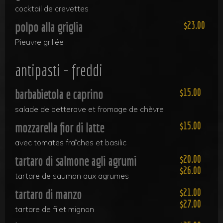
cocktail de crevettes
polpo alla griglia
23.00
Pieuvre grillée
antipasti - freddi
barbabietola e caprino
15.00
salade de betterave et fromage de chèvre
mozzarella fior di latte
15.00
avec tomates fraîches et basilic
tartaro di salmone agli agrumi
20.00
26.00
tartare de saumon aux agrumes
tartaro di manzo
21.00
27.00
tartare de filet mignon