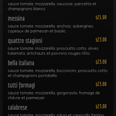
sauce tomate, mozzarella, saucisse, pancetta et
champignons blancs
messina
21.00
sauce tomate, mozzarella, anchois, aubergines,
copeaux de parmesan et basilic
quattro stagioni
23.00
sauce tomate, mozzarella, prosciutto cotto, olives
kalamata, artichauts et poivrons rouges rôtis
bella italiana
23.00
sauce tomate, mozzarella, bocconcini, prosciutto cotto
et champignons portobello
tutti formagi
23.00
sauce tomate, mozzarella, gorgonzola, fromage de
chèvre et parmesan
calabrese
23.00
sauce tomate, mozzarella, nduja et capocollo fantino