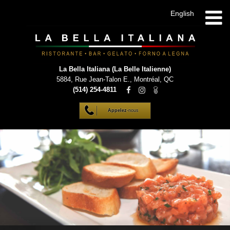
English
La Bella Italiana (La Belle Italienne)
5884, Rue Jean-Talon E.
,
Montréal
,
QC
(514) 254-4811
Appelez
-nous
HOME
DÉTAILS
MENUS
GALERIE
LISTE VIP
CONTACT