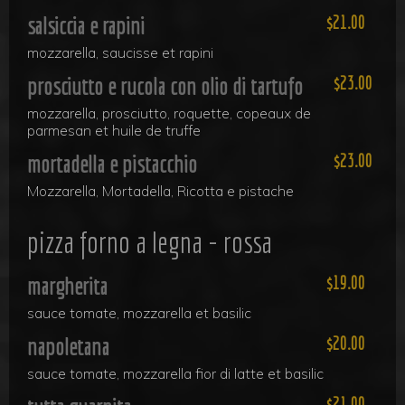
salsiccia e rapini
21.00
mozzarella, saucisse et rapini
prosciutto e rucola con olio di tartufo
23.00
mozzarella, prosciutto, roquette, copeaux de
parmesan et huile de truffe
mortadella e pistacchio
23.00
Mozzarella, Mortadella, Ricotta e pistache
pizza forno a legna - rossa
margherita
19.00
sauce tomate, mozzarella et basilic
napoletana
20.00
sauce tomate, mozzarella fior di latte et basilic
21.00